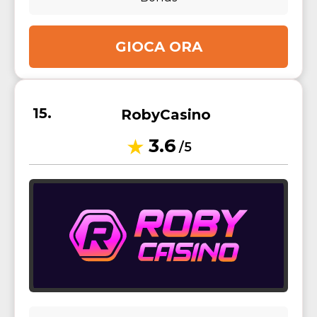
GIOCA ORA
RobyCasino
3.6
/5