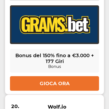
Bonus del 150% fino a €3.000 +
177 Giri
Bonus
GIOCA ORA
Wolf.io