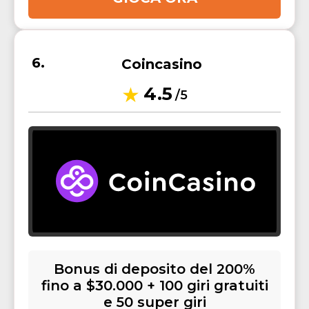
Coincasino
4.5
/5
Bonus di deposito del 200%
fino a $30.000 + 100 giri gratuiti
e 50 super giri