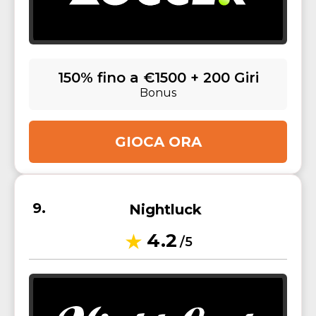
150% fino a €1500 + 200 Giri
Bonus
GIOCA ORA
Nightluck
4.2
/5