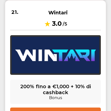
Wintari
3.0
/5
200% fIno a €1,000 + 10% di
cashback
Bonus