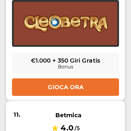
€1.000 + 350 Giri Gratis
Bonus
GIOCA ORA
Betmica
4.0
/5