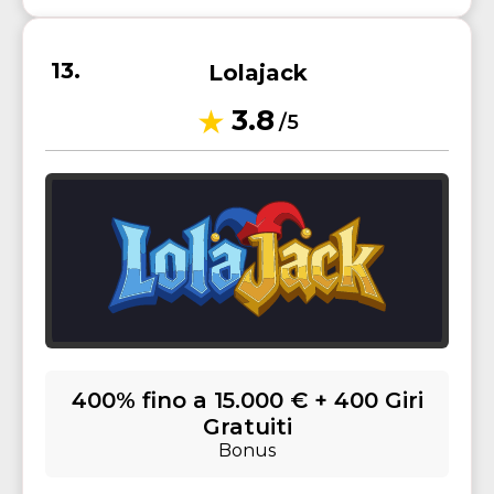
Lolajack
3.8
/5
400% fino a 15.000 € + 400 Giri
Gratuiti
Bonus