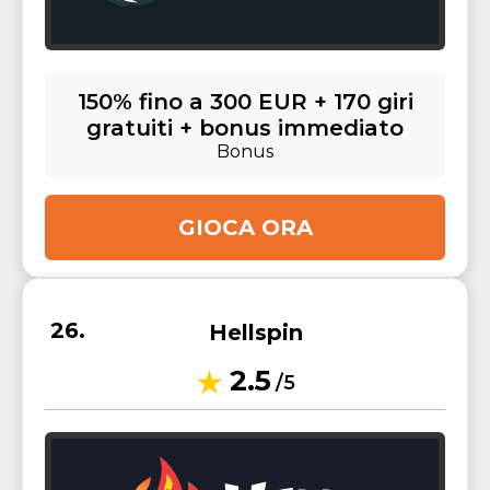
150% fino a 300 EUR + 170 giri
gratuiti + bonus immediato
Bonus
GIOCA ORA
Hellspin
2.5
/5