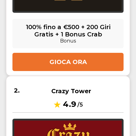
100% fino a €500 + 200 Giri
Gratis + 1 Bonus Crab
Bonus
GIOCA ORA
Crazy Tower
4.9
/5