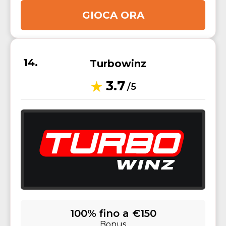
GIOCA ORA
Turbowinz
3.7
/5
100% fino a €150
Bonus