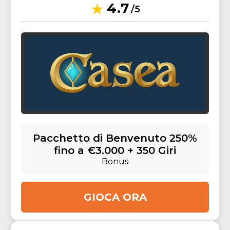
4.7
/5
Pacchetto di Benvenuto 250%
fino a €3.000 + 350 Giri
Bonus
GIOCA ORA