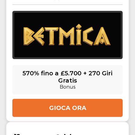
570% fino a £5.700 + 270 Giri
Gratis
Bonus
GIOCA ORA