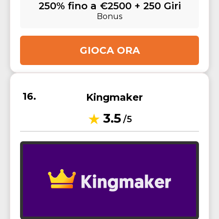
250% fino a €2500 + 250 Giri
Bonus
GIOCA ORA
Kingmaker
3.5
/5